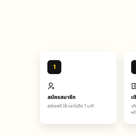
1
สมัครสมาชิก
เต
สมัครฟรี ใช้เวลาไม่ถึง 1 นาที
เต
หร