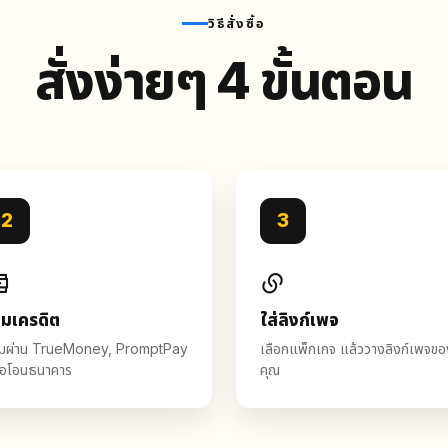
วิธีสั่งซื้อ
สั่งง่ายๆ 4 ขั้นตอน
2
3
ิมเครดิต
ใส่ลิงก์เพจ
ิมผ่าน TrueMoney, PromptPay
เลือกแพ็กเกจ แล้ววางลิงก์เพจขอ
ือโอนธนาคาร
คุณ