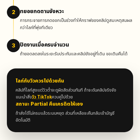
ทยอยกดตามจังหวะ
2
การกระจายการกดออกเป็นช่วงทำให้กราฟของคลิปดูสมเหตุสมผล
กว่าไลก์ที่พุ่งทีเดียว
ปิดงานเมื่อครบจำนวน
3
ถ้ายอดลดลงในระยะรับประกันและคลิปยังอยู่ที่เดิม ขอเติมคืนได้
ไลก์กับวิวควรไปด้วยกัน
คลิปที่ไลก์สูงแต่วิวต่ำจะดูผิดสัดส่วนทันที ถ้าจะดันคลิปจริงจัง
แนะนำสั่ง
วิว TikTok
ควบคู่ไปด้วย
สถานะ Partial คืนเครดิตให้เอง
ถ้าส่งได้ไม่ครบแล้วระบบหยุด ส่วนที่เหลือจะคืนกลับเข้าบัญชี
อัตโนมัติ