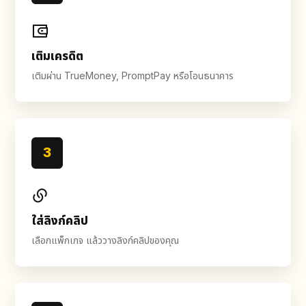
เติมเครดิต
เติมผ่าน TrueMoney, PromptPay หรือโอนธนาคาร
3
ใส่ลิงก์คลิป
เลือกแพ็กเกจ แล้ววางลิงก์คลิปของคุณ