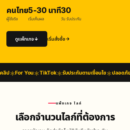
คนไทย
5-30 นาที
30
ผู้ใช้จริง
เริ่มเห็นผล
วัน รับประกัน
ดูแพ็กเกจ
เริ่มสั่งซื้อ
ิป
For You
TikTok
รับประกันตามเงื่อนไข
ปลอดภัยสู
แพ็กเกจ ไลก์
เลือกจำนวนไลก์ที่ต้องการ