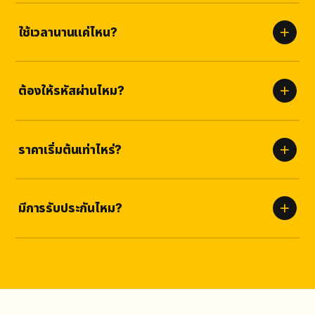
ใช้เวลานานแค่ไหน?
เริ่มเห็นผลภายใน
5-30 นาที
และทยอยส่งจนครบเพื่อความเป็น
ธรรมชาติและปลอดภัย
ต้องให้รหัสผ่านไหม?
ไม่ต้อง
เราใช้เพียงลิงก์ของคุณเท่านั้น ไม่มีความเสี่ยงต่อบัญชี
ปลอดภัยสูง
ราคาเริ่มต้นเท่าไหร่?
ราคาชัดเจนตามแพ็กเกจด้านบน ไม่มีค่าซ่อนเร้น เลือกจำนวนที่เหมาะกับ
คุณได้เลย
มีการรับประกันไหม?
รับประกัน
ตามเงื่อนไขบริการ
หากยอดลดลงเราเติมให้ฟรี ไม่มีค่าใช้
จ่ายเพิ่ม