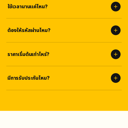
ใช้เวลานานแค่ไหน?
เริ่มเห็นผลภายใน
ไม่กี่ชั่วโมง
และทยอยส่งจนครบเพื่อความเป็น
ธรรมชาติและปลอดภัย
ต้องให้รหัสผ่านไหม?
ไม่ต้อง
เราใช้เพียงลิงก์ของคุณเท่านั้น ปลอดภัยต่อสถานะ Monetize
ปลอดภัยสูง
ราคาเริ่มต้นเท่าไหร่?
ราคาชัดเจนตามแพ็กเกจด้านบน ไม่มีค่าซ่อนเร้น เลือกจำนวนที่เหมาะกับ
คุณได้เลย
มีการรับประกันไหม?
รับประกัน
ตามเงื่อนไขบริการ
หากยอดลดลงเราเติมให้ฟรี ไม่มีค่าใช้
จ่ายเพิ่ม