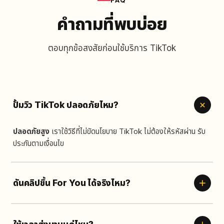
FAQ
คำถามที่พบบ่อย
ตอบทุกข้อสงสัยก่อนใช้บริการ TikTok
ปั้มวิว TikTok ปลอดภัยไหม?
ปลอดภัยสูง
เราใช้วิธีที่ไม่ขัดนโยบาย TikTok ไม่ต้องให้รหัสผ่าน รับ
ประกันตามเงื่อนไข
ดันคลิปขึ้น For You ได้จริงไหม?
การเพิ่มวิวและ engagement ช่วยให้
algorithm มองเห็นคลิป
มาก
ขึ้น เพิ่มโอกาสขึ้นฟีด For You แต่เนื้อหายังเป็นปัจจัยหลัก