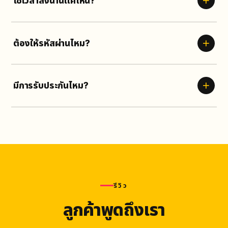
ใช้เวลาส่งนานแค่ไหน?
ส่วนใหญ่เริ่มภายใน
5-30 นาที
ยอดวิวมักเสร็จไว ออร์เดอร์ใหญ่อาจ
ใช้เวลาเพิ่ม
ต้องให้รหัสผ่านไหม?
ไม่ต้อง
เราใช้เพียงลิงก์คลิปของคุณ ปลอดภัยไม่มีความเสี่ยง
มีการรับประกันไหม?
รับประกัน
ตามเงื่อนไขบริการ
หากยอดลดเราเติมให้ฟรี
รีวิว
ลูกค้าพูดถึงเรา