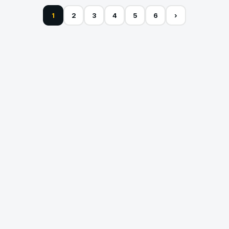
1
2
3
4
5
6
›