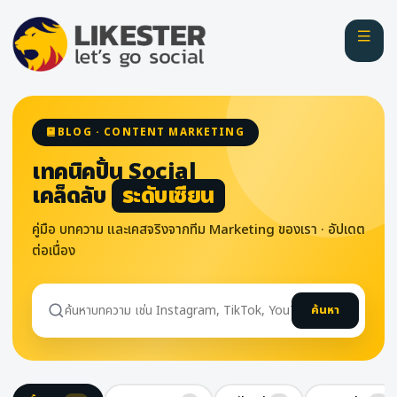
BLOG · CONTENT MARKETING
เทคนิคปั้น Social
เคล็ดลับ
ระดับเซียน
คู่มือ บทความ และเคสจริงจากทีม Marketing ของเรา · อัปเดต
ต่อเนื่อง
ค้นหา