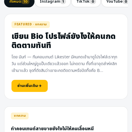
ทั้งหมด
Instagram
TikTok
YouTube
10
1
0
0
FEATURED · บทความ
เขียน Bio โปรไฟล์ยังไงให้คนกด
ติดตามทันที
โดย มินท์ — ทีมคอนเทนต์ Likester มีคนกดเข้ามาดูโปรไฟล์เราทุก
วัน แต่ส่วนใหญ่ดูแป๊บเดียวแล้วออก ไม่กดตาม ทั้งที่เขาอุตส่าห์คลิก
เข้ามาแล้ว จุดที่ตัดสินว่าเขาจะกดติดตามหรือปัดทิ้งคือ B…
อ่านเพิ่มเติม
บทความ
ทำคอนเทนต์สายขายยังไงไม่ให้คนเลื่อนหนี