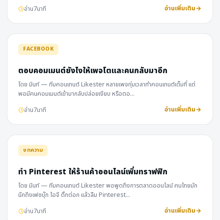
อ่านเพิ่มเติม
อ่าน
7
นาที
FACEBOOK
ตอบคอมเมนต์ยังไงให้เพจโตและคนกลับมาอีก
โดย มินท์ — ทีมคอนเทนต์ Likester หลายเพจทุ่มเวลาทำคอนเทนต์เต็มที่ แต่
พอมีคนคอมเมนต์เข้ามากลับปล่อยเงียบ หรือตอ…
อ่านเพิ่มเติม
อ่าน
7
นาที
บทความ
ทำ Pinterest ให้ร้านค้าออนไลน์เพิ่มทราฟฟิก
โดย มินท์ — ทีมคอนเทนต์ Likester พอพูดถึงการตลาดออนไลน์ คนไทยมัก
นึกถึงเฟซบุ๊ก ไอจี ติ๊กต่อก แล้วลืม Pinterest…
อ่านเพิ่มเติม
อ่าน
7
นาที