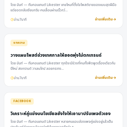
โดย มินท์ — ทีมคอนเทนต์ Likester เคยไหมที่ตั้งใจโพสต์ขายของแบบสุดฝีมือ
แต่ยอดกลับเงียบกริบ คนเลื่อนผ่านเร็วกว่…
อ่านเพิ่มเติม
อ่าน
7
นาที
บทความ
วางแผนโพสต์ช่วงเทศกาลให้ยอดพุ่งไม่ตกเทรนด์
โดย มินท์ — ทีมคอนเทนต์ Likester ทุกปีจะมีช่วงที่คนทั้งฟีดพูดเรื่องเดียวกัน
ปีใหม่ สงกรานต์ วาเลนไทน์ ลอยกระทง…
อ่านเพิ่มเติม
อ่าน
7
นาที
FACEBOOK
วิเคราะห์คู่แข่งบนโซเชียลยังไงให้เอามาปรับเพจตัวเอง
โดย มินท์ — ทีมคอนเทนต์ Likester หลายคนแอบส่องเพจคู่แข่งอยู่แล้วเป็น