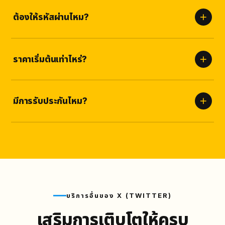
เริ่มเห็นผลภายใน
ไม่กี่นาที
และทยอยส่งจนครบเพื่อความเป็น
ธรรมชาติและปลอดภัย
ต้องให้รหัสผ่านไหม?
ไม่ต้อง
เราใช้เพียงลิงก์ของคุณเท่านั้น ไม่มีความเสี่ยงต่อบัญชี
ปลอดภัยสูง
ราคาเริ่มต้นเท่าไหร่?
ราคาชัดเจนตามแพ็กเกจด้านบน ไม่มีค่าซ่อนเร้น เลือกจำนวนที่เหมาะกับ
คุณได้เลย
มีการรับประกันไหม?
รับประกัน
ตามเงื่อนไขบริการ
หากยอดลดลงเราเติมให้ฟรี ไม่มีค่าใช้
จ่ายเพิ่ม
บริการอื่นของ X (TWITTER)
เสริมการเติบโตให้ครบ