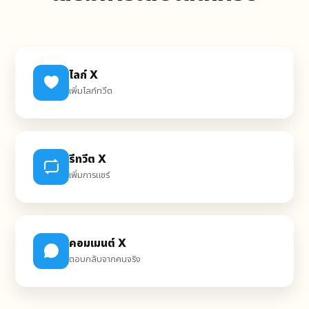
ไลก์ X
เพิ่มไลก์ทวีต
รีทวีต X
เพิ่มการแชร์
คอมเมนต์ X
ตอบกลับจากคนจริง