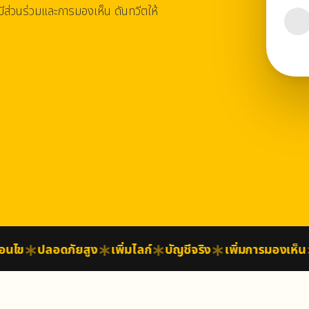
รมีส่วนร่วมและการมองเห็น ดันทวีตให้
ไข
ปลอดภัยสูง
เพิ่มไลก์
บัญชีจริง
เพิ่มการมองเห็น
ส