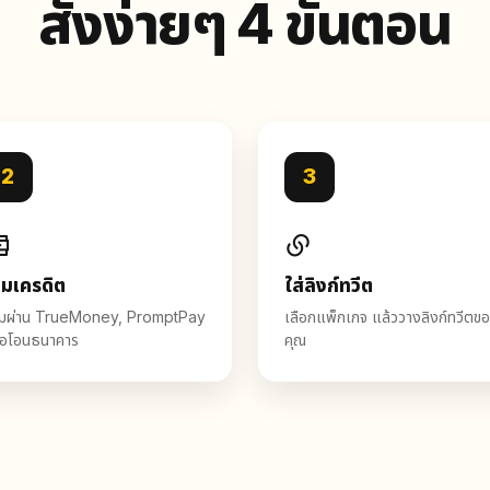
สั่งง่ายๆ 4 ขั้นตอน
2
3
ิมเครดิต
ใส่ลิงก์ทวีต
ิมผ่าน TrueMoney, PromptPay
เลือกแพ็กเกจ แล้ววางลิงก์ทวีตข
ือโอนธนาคาร
คุณ