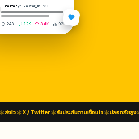
Likester
@likester_th · 2ชม.
248
1.2K
8.4K
92K
่งไว
X / Twitter
รับประกันตามเงื่อนไข
ปลอดภัยสูง