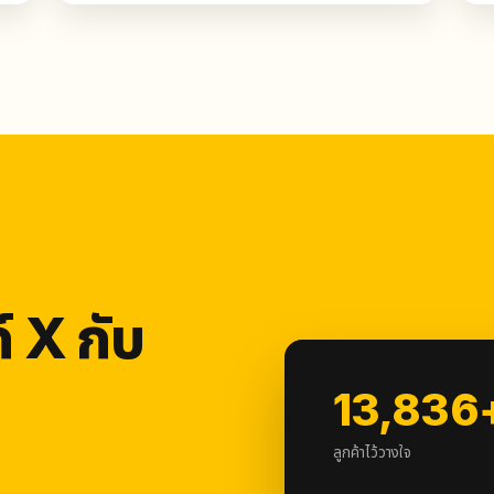
์ X กับ
13,836
ลูกค้าไว้วางใจ