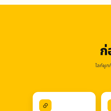
ก่
ไลก์ผูก