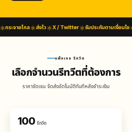
กระจายไกล
ส่งไว
X / Twitter
รับประกันตามเงื่อนไข
ป
แพ็กเกจ รีทวีต
เลือกจำนวนรีทวีตที่ต้องการ
ราคาชัดเจน จัดส่งอัตโนมัติทันทีหลังชำระเงิน
100
รีทวีต