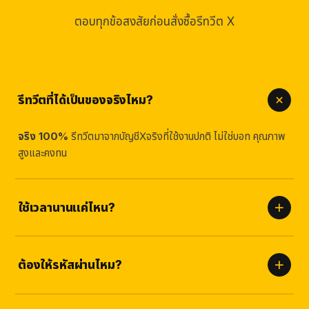
ตอบทุกข้อสงสัยก่อนสั่งซื้อรีทวีต X
รีทวีตที่ได้เป็นของจริงไหม?
จริง 100%
รีทวีตมาจากบัญชีXจริงที่ใช้งานปกติ ไม่ใช่บอท คุณภาพ
สูงและคงทน
ใช้เวลานานแค่ไหน?
เริ่มเห็นผลภายใน
ไม่กี่นาที
และทยอยส่งจนครบเพื่อความเป็น
ธรรมชาติและปลอดภัย
ต้องให้รหัสผ่านไหม?
ไม่ต้อง
เราใช้เพียงลิงก์ของคุณเท่านั้น ไม่มีความเสี่ยงต่อบัญชี