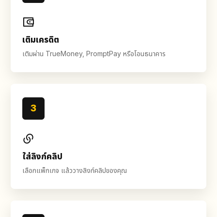
เติมเครดิต
เติมผ่าน TrueMoney, PromptPay หรือโอนธนาคาร
3
ใส่ลิงก์คลิป
เลือกแพ็กเกจ แล้ววางลิงก์คลิปของคุณ