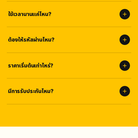
ใช้เวลานานแค่ไหน?
เริ่มเห็นผลภายใน
5-30 นาที
และทยอยส่งจนครบเพื่อความเป็น
ธรรมชาติและปลอดภัย
ต้องให้รหัสผ่านไหม?
ไม่ต้อง
เราใช้เพียงลิงก์ของคุณเท่านั้น ไม่มีความเสี่ยงต่อบัญชี
ปลอดภัยสูง
ราคาเริ่มต้นเท่าไหร่?
ราคาชัดเจนตามแพ็กเกจด้านบน ไม่มีค่าซ่อนเร้น เลือกจำนวนที่เหมาะกับ
คุณได้เลย
มีการรับประกันไหม?
รับประกัน
ตามเงื่อนไขบริการ
หากยอดลดลงเราเติมให้ฟรี ไม่มีค่าใช้
จ่ายเพิ่ม