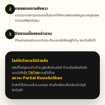
ทยอยกดตามจังหวะ
2
การกระจายการกดออกเป็นช่วงทำให้กราฟของคลิปดูสมเหตุสมผล
กว่าไลก์ที่พุ่งทีเดียว
ปิดงานเมื่อครบจำนวน
3
ถ้ายอดลดลงในระยะรับประกันและคลิปยังอยู่ที่เดิม ขอเติมคืนได้
ไลก์กับวิวควรไปด้วยกัน
คลิปที่ไลก์สูงแต่วิวต่ำจะดูผิดสัดส่วนทันที ถ้าจะดันคลิปจริงจัง
แนะนำสั่ง
วิว TikTok
ควบคู่ไปด้วย
สถานะ Partial คืนเครดิตให้เอง
ถ้าส่งได้ไม่ครบแล้วระบบหยุด ส่วนที่เหลือจะคืนกลับเข้าบัญชี
อัตโนมัติ