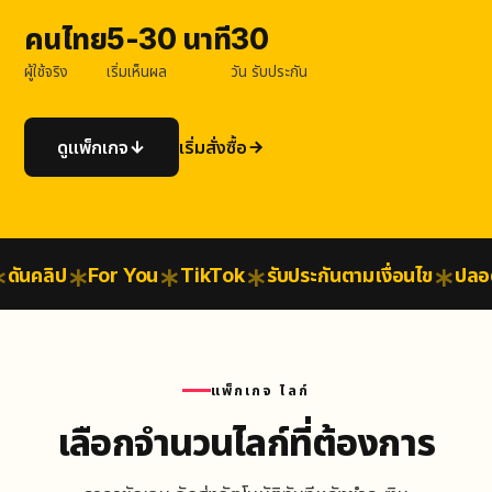
คนไทย
5-30 นาที
30
ผู้ใช้จริง
เริ่มเห็นผล
วัน รับประกัน
ดูแพ็กเกจ
เริ่มสั่งซื้อ
ันคลิป
For You
TikTok
รับประกันตามเงื่อนไข
ปลอดภั
แพ็กเกจ ไลก์
เลือกจำนวนไลก์ที่ต้องการ