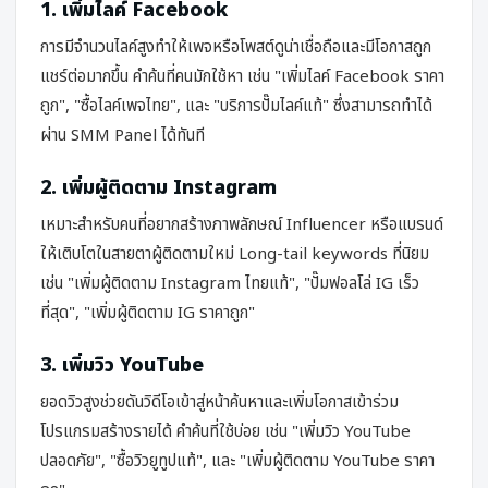
1. เพิ่มไลค์ Facebook
การมีจำนวนไลค์สูงทำให้เพจหรือโพสต์ดูน่าเชื่อถือและมีโอกาสถูก
แชร์ต่อมากขึ้น คำค้นที่คนมักใช้หา เช่น
"เพิ่มไลค์ Facebook ราคา
ถูก"
,
"ซื้อไลค์เพจไทย"
, และ
"บริการปั๊มไลค์แท้"
ซึ่งสามารถทำได้
ผ่าน SMM Panel ได้ทันที
2. เพิ่มผู้ติดตาม Instagram
เหมาะสำหรับคนที่อยากสร้างภาพลักษณ์ Influencer หรือแบรนด์
ให้เติบโตในสายตาผู้ติดตามใหม่ Long-tail keywords ที่นิยม
เช่น
"เพิ่มผู้ติดตาม Instagram ไทยแท้"
,
"ปั๊มฟอลโล่ IG เร็ว
ที่สุด"
,
"เพิ่มผู้ติดตาม IG ราคาถูก"
3. เพิ่มวิว YouTube
ยอดวิวสูงช่วยดันวิดีโอเข้าสู่หน้าค้นหาและเพิ่มโอกาสเข้าร่วม
โปรแกรมสร้างรายได้ คำค้นที่ใช้บ่อย เช่น
"เพิ่มวิว YouTube
ปลอดภัย"
,
"ซื้อวิวยูทูปแท้"
, และ
"เพิ่มผู้ติดตาม YouTube ราคา