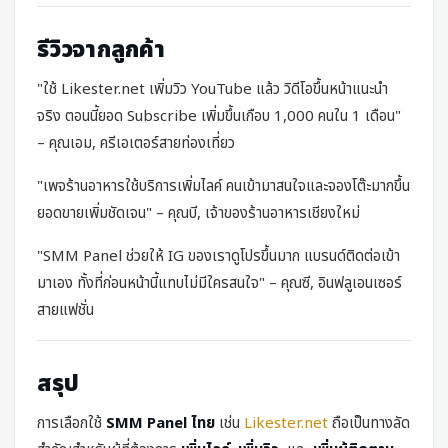
รีวิวจากลูกค้า
"ใช้ Likester.net เพิ่มวิว YouTube แล้ว วิดีโอขึ้นหน้าแนะนำ
จริง ตอนนี้ยอด Subscribe เพิ่มขึ้นเกือบ 1,000 คนใน 1 เดือน"
– คุณเอม, ครีเอเตอร์สายท่องเที่ยว
"เพจร้านอาหารใช้บริการเพิ่มไลค์ คนเข้ามาสนใจและจองโต๊ะมากขึ้น
ยอดขายเพิ่มชัดเจน"
– คุณบี, เจ้าของร้านอาหารเชียงใหม่
"SMM Panel ช่วยให้ IG ของเราดูโปรขึ้นมาก แบรนด์ติดต่อเข้า
มาเอง ทั้งที่ก่อนหน้านี้แทบไม่มีใครสนใจ"
– คุณซี, อินฟลูเอนเซอร์
สายแฟชั่น
สรุป
การเลือกใช้
SMM Panel ไทย
เช่น
Likester.net
ถือเป็นทางลัด