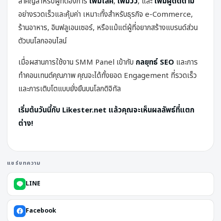
สำคัญสำหรับผู้ที่ต้องการ
เพิ่มไลค์
,
เพิ่มวิว
, และ
เพิ่มผู้ติดตาม
อย่างรวดเร็วและคุ้มค่า เหมาะทั้งสำหรับธุรกิจ e-Commerce,
ร้านอาหาร, อินฟลูเอนเซอร์, หรือแม้แต่ผู้ที่อยากสร้างแบรนด์ส่วน
ตัวบนโลกออนไลน์
เมื่อผสานการใช้งาน SMM Panel เข้ากับ
กลยุทธ์ SEO
และการ
ทำคอนเทนต์คุณภาพ คุณจะได้ทั้งยอด Engagement ที่รวดเร็ว
และการเติบโตแบบยั่งยืนบนโลกดิจิทัล
เริ่มต้นวันนี้กับ Likester.net แล้วคุณจะเห็นผลลัพธ์ที่แตก
ต่าง!
แชร์บทความ
LINE
Facebook