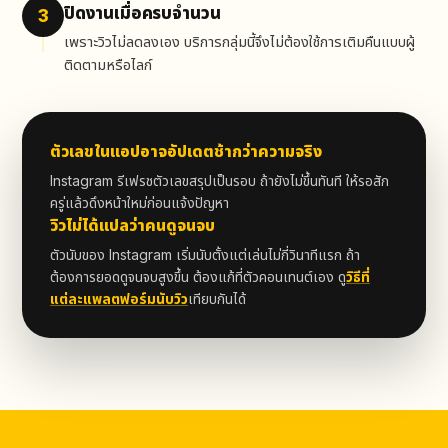
ปิดงานเมื่อครบจำนวน
3
เพราะวิวไม่ลดลงเอง บริการกลุ่มนี้จึงไม่ต้องใช้การเติมคืนแบบผู้
ติดตามหรือไลก์
ตัวเลขในแอปอาจอัปเดตช้ากว่าความจริง
Instagram รีเฟรชตัวเลขสรุปเป็นรอบ ถ้ายังไม่ขึ้นทันที ให้รอสัก
ครู่แล้วดึงหน้าใหม่ก่อนแจ้งปัญหา
วิวไม่ได้แปลว่าคนดูจนจบ
ตัวนับของ Instagram เริ่มนับตั้งแต่เล่นไม่กี่วินาทีแรก ถ้า
ต้องการยอดดูจนจบสูงขึ้น ต้องแก้ที่ตัวคอนเทนต์เอง ดู
วิธีที่
แต่ละแพลตฟอร์มนับวิว
เทียบกันได้