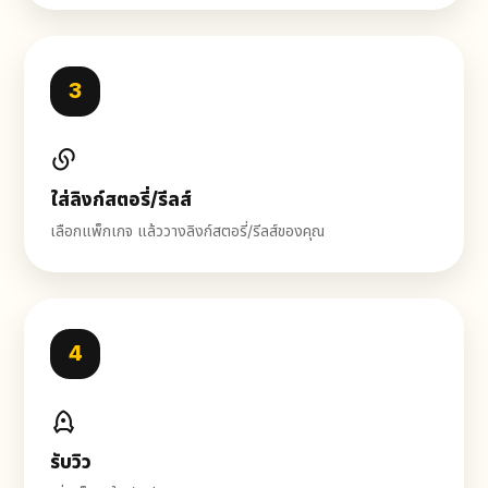
3
ใส่ลิงก์สตอรี่/รีลส์
เลือกแพ็กเกจ แล้ววางลิงก์สตอรี่/รีลส์ของคุณ
4
รับวิว