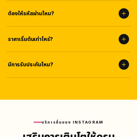
เริ่มเห็นผลภายใน
ไม่กี่นาที
และทยอยส่งจนครบเพื่อความเป็น
ธรรมชาติและปลอดภัย
ต้องให้รหัสผ่านไหม?
ไม่ต้อง
เราใช้เพียงลิงก์ของคุณเท่านั้น ไม่มีความเสี่ยงต่อบัญชี
ปลอดภัยสูง
ราคาเริ่มต้นเท่าไหร่?
ราคาชัดเจนตามแพ็กเกจด้านบน ไม่มีค่าซ่อนเร้น เลือกจำนวนที่เหมาะกับ
คุณได้เลย
มีการรับประกันไหม?
รับประกัน
ตามเงื่อนไขบริการ
หากยอดลดลงเราเติมให้ฟรี ไม่มีค่าใช้
จ่ายเพิ่ม
บริการอื่นของ INSTAGRAM
เสริมการเติบโตให้ครบ