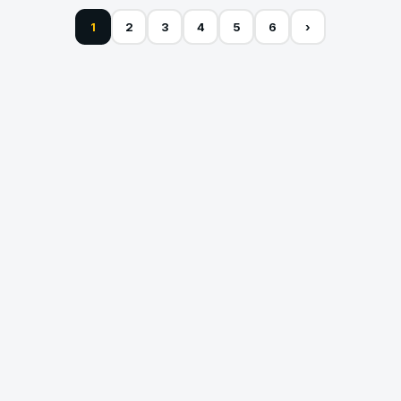
1
2
3
4
5
6
›