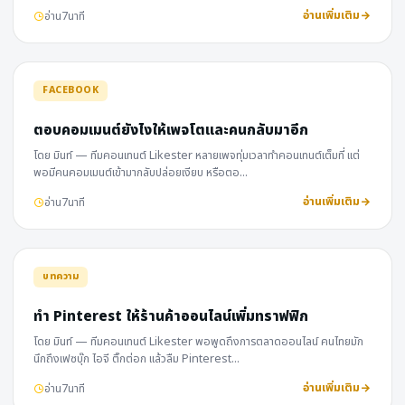
อ่านเพิ่มเติม
อ่าน
7
นาที
FACEBOOK
ตอบคอมเมนต์ยังไงให้เพจโตและคนกลับมาอีก
โดย มินท์ — ทีมคอนเทนต์ Likester หลายเพจทุ่มเวลาทำคอนเทนต์เต็มที่ แต่
พอมีคนคอมเมนต์เข้ามากลับปล่อยเงียบ หรือตอ…
อ่านเพิ่มเติม
อ่าน
7
นาที
บทความ
ทำ Pinterest ให้ร้านค้าออนไลน์เพิ่มทราฟฟิก
โดย มินท์ — ทีมคอนเทนต์ Likester พอพูดถึงการตลาดออนไลน์ คนไทยมัก
นึกถึงเฟซบุ๊ก ไอจี ติ๊กต่อก แล้วลืม Pinterest…
อ่านเพิ่มเติม
อ่าน
7
นาที