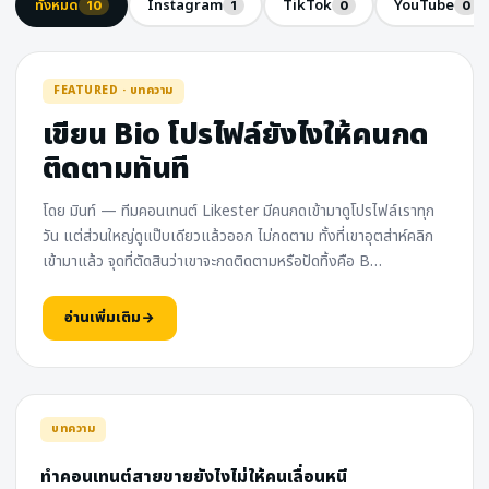
ทั้งหมด
Instagram
TikTok
YouTube
10
1
0
0
FEATURED · บทความ
เขียน Bio โปรไฟล์ยังไงให้คนกด
ติดตามทันที
โดย มินท์ — ทีมคอนเทนต์ Likester มีคนกดเข้ามาดูโปรไฟล์เราทุก
วัน แต่ส่วนใหญ่ดูแป๊บเดียวแล้วออก ไม่กดตาม ทั้งที่เขาอุตส่าห์คลิก
เข้ามาแล้ว จุดที่ตัดสินว่าเขาจะกดติดตามหรือปัดทิ้งคือ B…
อ่านเพิ่มเติม
บทความ
ทำคอนเทนต์สายขายยังไงไม่ให้คนเลื่อนหนี