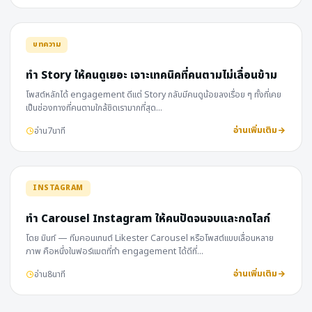
บทความ
ทำ Story ให้คนดูเยอะ เจาะเทคนิคที่คนตามไม่เลื่อนข้าม
โพสต์หลักได้ engagement ดีแต่ Story กลับมีคนดูน้อยลงเรื่อย ๆ ทั้งที่เคย
เป็นช่องทางที่คนตามใกล้ชิดเรามากที่สุด…
อ่านเพิ่มเติม
อ่าน
7
นาที
INSTAGRAM
ทำ Carousel Instagram ให้คนปัดจนจบและกดไลก์
โดย มินท์ — ทีมคอนเทนต์ Likester Carousel หรือโพสต์แบบเลื่อนหลาย
ภาพ คือหนึ่งในฟอร์แมตที่ทำ engagement ได้ดีที่…
อ่านเพิ่มเติม
อ่าน
8
นาที