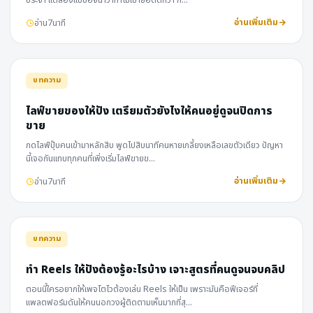
ประจำ แต่ส่องแบบอิจฉาว่าทำไมเขายอดดีกว่า ก…
อ่านเพิ่มเติม
อ่าน
7
นาที
บทความ
ไลฟ์ขายของให้ปัง เตรียมตัวยังไงให้คนอยู่ดูจนปิดการ
ขาย
กดไลฟ์ปุ๊บคนเข้ามาหลักสิบ พูดไปสิบนาทีคนหายเกลี้ยงเหลือเลขตัวเดียว ปัญหา
นี้เจอกันแทบทุกคนที่เพิ่งเริ่มไลฟ์ขายข…
อ่านเพิ่มเติม
อ่าน
7
นาที
บทความ
ทำ Reels ให้ปังต้องรู้อะไรบ้าง เจาะสูตรที่คนดูจนจบคลิป
ตอนนี้ใครอยากให้เพจโตไวต้องเล่น Reels ให้เป็น เพราะมันคือฟีเจอร์ที่
แพลตฟอร์มดันให้คนนอกวงผู้ติดตามเห็นมากที่สุ…