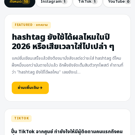
ทั้งหมด
Instagram
TikTok
YouTube
10
1
1
0
FEATURED · บทความ
hashtag ยังใช้ได้ผลไหมในปี
2026 หรือเสียเวลาใส่ไปเปล่า ๆ
แคปชั่นเขียนเสร็จแล้วยังต้องมานั่งลังเลต่อว่าจะใส่ hashtag ดีไหม
ฝั่งหนึ่งบอกว่ามันตายไปแล้ว อีกฝั่งยังจัดเต็มสิบตัวทุกโพสต์ คำถามที่
ว่า "hashtag ยังใช้ได้ผลไหม" เลยยังเป…
อ่านเพิ่มเติม
TIKTOK
ปั้น TikTok จากศูนย์ ทำยังไงให้มีผู้ติดตามคนแรกถึงคน