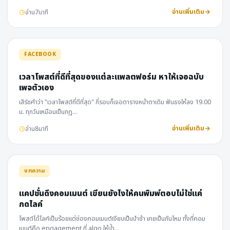
อ่านเพิ่มเติม
อ่าน
7
นาที
FACEBOOK
เวลาโพสต์ที่ดีที่สุดของแต่ละแพลตฟอร์ม หาให้เจอฉบับ
เพจตัวเอง
เสิร์ชคำว่า "เวลาโพสต์ที่ดีที่สุด" กี่รอบก็เจอตารางหน้าตาเดิม ฟันธงให้ลง 19.00
น. ทุกวันเหมือนเป็นกฎ…
อ่านเพิ่มเติม
อ่าน
8
นาที
บทความ
แคปชั่นดึงคอมเมนต์ เขียนยังไงให้คนพิมพ์ตอบไม่ใช่แค่
กดไลค์
โพสต์ได้ไลค์เป็นร้อยแต่ช่องคอมเมนต์เงียบเป็นป่าช้า เคยเป็นกันไหม ทั้งที่คอม
เมนต์คือ engagement ที่ algo ให้น้ำ…