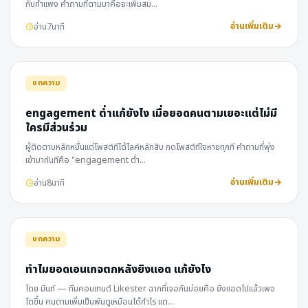
กับกำแพง คำถามที่ตามมาคือจะเพิ่มสม…
อ่านเพิ่มเติม
อ่าน
7
นาที
บทความ
engagement ต่ำแก้ยังไง เมื่อยอดคนตามเยอะแต่ไม่มี
ใครมีส่วนร่วม
ผู้ติดตามหลักหมื่นแต่โพสต์ทีได้ไลค์หลักสิบ กดโพสต์ทีใจหายทุกที คำถามที่พุ่ง
เข้ามาทันทีคือ "engagement ต่ำ…
อ่านเพิ่มเติม
อ่าน
8
นาที
บทความ
ทำไมยอดเอนเกจตกหลังยิงแอด แก้ยังไง
โดย มินท์ — ทีมคอนเทนต์ Likester ฉากที่เจอกันบ่อยคือ ยิงแอดไปแล้วเพจ
โตขึ้น คนตามเพิ่มเป็นพันดูเหมือนได้กำไร แต…