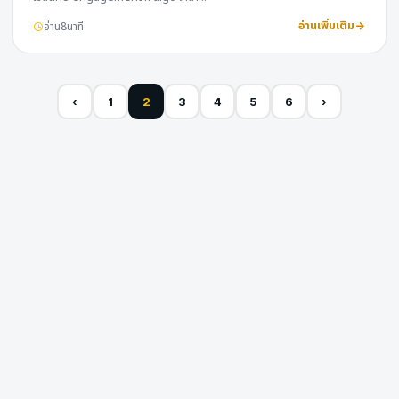
อ่านเพิ่มเติม
อ่าน
8
นาที
‹
1
2
3
4
5
6
›