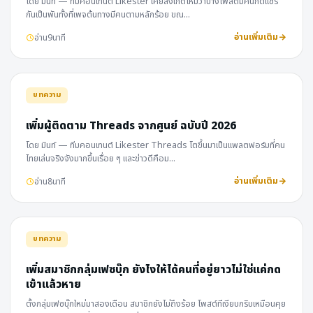
โดย มินท์ — ทีมคอนเทนต์ Likester เคยสังเกตไหมว่าบางโพสต์มีคนกดแชร์
กันเป็นพันทั้งที่เพจต้นทางมีคนตามหลักร้อย ขณ…
อ่านเพิ่มเติม
อ่าน
9
นาที
บทความ
เพิ่มผู้ติดตาม Threads จากศูนย์ ฉบับปี 2026
โดย มินท์ — ทีมคอนเทนต์ Likester Threads โตขึ้นมาเป็นแพลตฟอร์มที่คน
ไทยเล่นจริงจังมากขึ้นเรื่อย ๆ และข่าวดีคือม…
อ่านเพิ่มเติม
อ่าน
8
นาที
บทความ
เพิ่มสมาชิกกลุ่มเฟซบุ๊ก ยังไงให้ได้คนที่อยู่ยาวไม่ใช่แค่กด
เข้าแล้วหาย
ตั้งกลุ่มเฟซบุ๊กใหม่มาสองเดือน สมาชิกยังไม่ถึงร้อย โพสต์ทีเงียบกริบเหมือนคุย