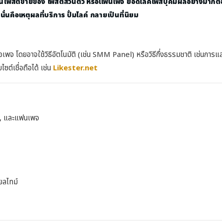
าจะเป็นโพสต์ขายของ โพสต์ส่วนตัว หรือแฟนเพจ ยอดไลค์เฟสบุ๊คมีผลอย่างมาก
นั่นคือเหตุผลที่บริการ
ปั้มไลค์
กลายเป็นที่นิยม
เพจ โดยอาจใช้วิธีอัตโนมัติ (เช่น SMM Panel) หรือวิธีกึ่งธรรมชาติ เช่นการแลกไล
ซต์เชื่อถือได้ เช่น
Likester.net
โอ, และแฟนเพจ
ยลไทม์