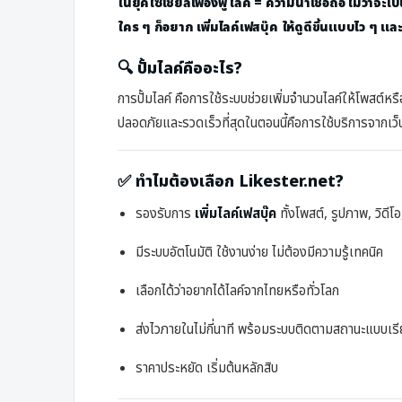
ในยุคโซเชียลเฟื่องฟู ไลค์ = ความน่าเชื่อถือ ไม่ว่
ใคร ๆ ก็อยาก
เพิ่มไลค์เฟสบุ๊ค
ให้ดูดีขึ้นแบบไว ๆ และ
🔍 ปั้มไลค์คืออะไร?
การปั้มไลค์ คือการใช้ระบบช่วยเพิ่มจำนวนไลค์ให้โพสต์หรือ
ปลอดภัยและรวดเร็วที่สุดในตอนนี้คือการใช้บริการจากเว็บไ
✅ ทำไมต้องเลือก Likester.net?
รองรับการ
เพิ่มไลค์เฟสบุ๊ค
ทั้งโพสต์, รูปภาพ, วิดี
มีระบบอัตโนมัติ ใช้งานง่าย ไม่ต้องมีความรู้เทคนิค
เลือกได้ว่าอยากได้ไลค์จากไทยหรือทั่วโลก
ส่งไวภายในไม่กี่นาที พร้อมระบบติดตามสถานะแบบเรี
ราคาประหยัด เริ่มต้นหลักสิบ