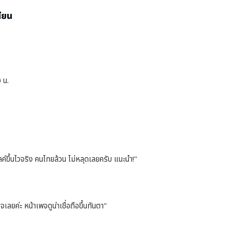
นียน
 น.
ค์ขึ้นไวจริง คนไทยล้วน ไม่หลุดเลยครับ แนะนำ!"
เลยค่ะ หน้าเพจดูน่าเชื่อถือขึ้นทันตา"